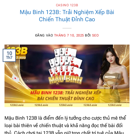
CASINO 123B
Mậu Binh 123B: Trải Nghiệm Xếp Bài
Chiến Thuật Đỉnh Cao
ĐĂNG VÀO
THÁNG 7 10, 2025
BỞI
SEO
10
Th7
Mậu Binh 123B là điểm đến lý tưởng cho cược thủ mê thể
loại bài thiên về chiến thuật và khả năng đọc thế bài đối
thủ. Cách chơi tại 123B vẫn giữ trọn chất trí tuệ của Mậu