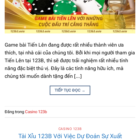
Game bài Tiến Lên đang được rất nhiều thành viên ưa
thích, tại nhà cái của chúng tôi. Bởi khi mọi người tham gia
Tiến Lên tại 123B, thì sẽ được trải nghiệm rất nhiều tính
năng đặc biệt thú vị. Đây là các tính năng hữu ích, mà
chúng tôi muốn dành tặng đến […]
TIẾP TỤC ĐỌC
→
Đăng trong
Casino 123b
CASINO 123B
Tài Xỉu 123B Với Việc Dự Đoán Sự Xuất