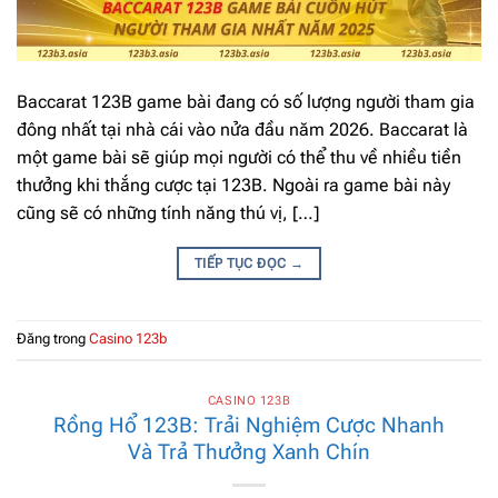
Baccarat 123B game bài đang có số lượng người tham gia
đông nhất tại nhà cái vào nửa đầu năm 2026. Baccarat là
một game bài sẽ giúp mọi người có thể thu về nhiều tiền
thưởng khi thắng cược tại 123B. Ngoài ra game bài này
cũng sẽ có những tính năng thú vị, […]
TIẾP TỤC ĐỌC
→
Đăng trong
Casino 123b
CASINO 123B
Rồng Hổ 123B: Trải Nghiệm Cược Nhanh
Và Trả Thưởng Xanh Chín