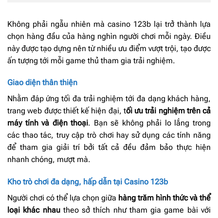
Không phải ngẫu nhiên mà casino 123b lại trở thành lựa
chọn hàng đầu của hàng nghìn người chơi mỗi ngày. Điều
này được tạo dựng nên từ nhiều ưu điểm vượt trội, tạo được
ấn tượng tới mỗi game thủ tham gia trải nghiệm.
Giao diện thân thiện
Nhằm đáp ứng tối đa trải nghiệm tới đa dạng khách hàng,
trang web được thiết kế hiện đại, t
ối ưu trải nghiệm trên cả
máy tính và điện thoại
. Bạn sẽ không phải lo lắng trong
các thao tác, truy cập trò chơi hay sử dụng các tính năng
để tham gia giải trí bởi tất cả đều đảm bảo thực hiện
nhanh chóng, mượt mà.
Kho trò chơi đa dạng, hấp dẫn tại Casino 123b
Người chơi có thể lựa chọn giữa
hàng trăm hình thức và thể
loại khác nhau
theo sở thích như tham gia game bài với