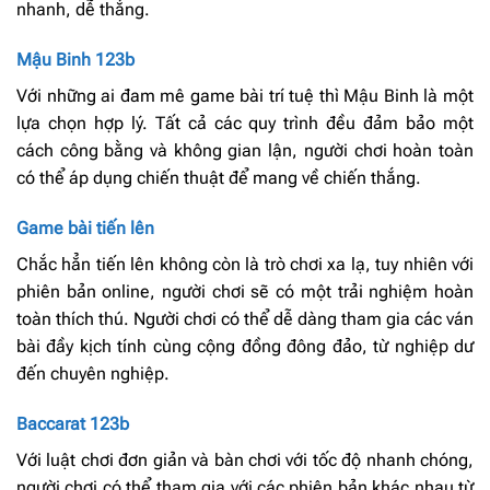
nhanh, dễ thắng.
Mậu Binh 123b
Với những ai đam mê game bài trí tuệ thì Mậu Binh là một
lựa chọn hợp lý. Tất cả các quy trình đều đảm bảo một
cách công bằng và không gian lận, người chơi hoàn toàn
có thể áp dụng chiến thuật để mang về chiến thắng.
Game bài tiến lên
Chắc hẳn tiến lên không còn là trò chơi xa lạ, tuy nhiên với
phiên bản online, người chơi sẽ có một trải nghiệm hoàn
toàn thích thú. Người chơi có thể dễ dàng tham gia các ván
bài đầy kịch tính cùng cộng đồng đông đảo, từ nghiệp dư
đến chuyên nghiệp.
Baccarat 123b
Với luật chơi đơn giản và bàn chơi với tốc độ nhanh chóng,
người chơi có thể tham gia với các phiên bản khác nhau từ