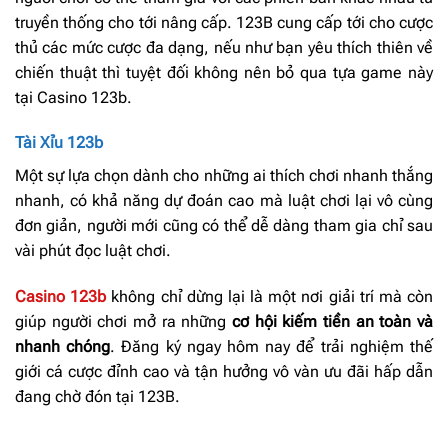
truyền thống cho tới nâng cấp. 123B cung cấp tới cho cược
thủ các mức cược đa dạng, nếu như bạn yêu thích thiên về
chiến thuật thì tuyệt đối không nên bỏ qua tựa game này
tại Casino 123b.
Tài Xỉu 123b
Một sự lựa chọn dành cho những ai thích chơi nhanh thắng
nhanh, có khả năng dự đoán cao mà luật chơi lại vô cùng
đơn giản, người mới cũng có thể dễ dàng tham gia chỉ sau
vài phút đọc luật chơi.
Casino 123b
không chỉ dừng lại là một nơi giải trí mà còn
giúp người chơi mở ra những
cơ hội kiếm tiền an toàn và
nhanh chóng
. Đăng ký ngay hôm nay để trải nghiệm thế
giới cá cược đỉnh cao và tận hưởng vô vàn ưu đãi hấp dẫn
đang chờ đón tại 123B.