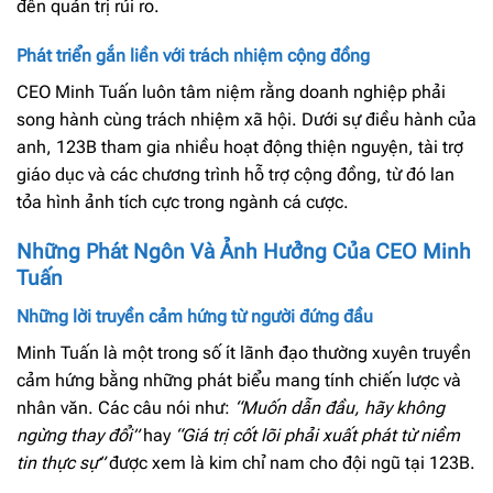
đến quản trị rủi ro.
Phát triển gắn liền với trách nhiệm cộng đồng
CEO Minh Tuấn luôn tâm niệm rằng doanh nghiệp phải
song hành cùng trách nhiệm xã hội. Dưới sự điều hành của
anh, 123B tham gia nhiều hoạt động thiện nguyện, tài trợ
giáo dục và các chương trình hỗ trợ cộng đồng, từ đó lan
tỏa hình ảnh tích cực trong ngành cá cược.
Những Phát Ngôn Và Ảnh Hưởng Của CEO Minh
Tuấn
Những lời truyền cảm hứng từ người đứng đầu
Minh Tuấn là một trong số ít lãnh đạo thường xuyên truyền
cảm hứng bằng những phát biểu mang tính chiến lược và
nhân văn. Các câu nói như:
“Muốn dẫn đầu, hãy không
ngừng thay đổi”
hay
“Giá trị cốt lõi phải xuất phát từ niềm
tin thực sự”
được xem là kim chỉ nam cho đội ngũ tại 123B.