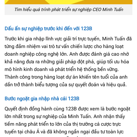
Tìm hiểu quá trình phát triển sự nghiệp CEO Minh Tuấn
Dấu ấn sự nghiệp trước khi đến với 123B
Trước khi gia nhập lĩnh vực giải trí trực tuyến, Minh Tuấn đã
từng đảm nhiệm vai trò tư vấn chiến lược cho hàng loạt
doanh nghiệp công nghệ lớn. Anh được đánh giá cao nhờ
khả năng đưa ra những giải pháp đột phá, giúp tối ưu hóa
mô hình kinh doanh và phát triển hệ thống bền vững.
Thành công trong hàng loạt dự án khiến tên tuổi của anh
dần trở thành biểu tượng của sự quyết đoán và hiệu quả.
Bước ngoặt gia nhập nhà cái 123B
Quyết định đồng hành cùng 123B được xem là bước ngoặt
lớn nhất trong sự nghiệp của Minh Tuấn. Anh nhận thấy
tiềm năng phát triển to lớn của thị trường cá cược trực
tuyến tại châu Á và đã không ngần ngại đầu tư toàn lực