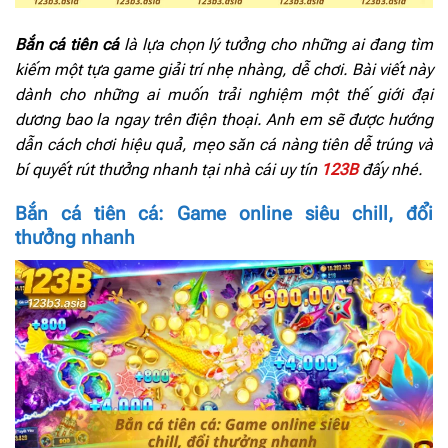
Bắn cá tiên cá
là lựa chọn lý tưởng cho những ai đang tìm
kiếm một tựa game giải trí nhẹ nhàng, dễ chơi. Bài viết này
dành cho những ai muốn trải nghiệm một thế giới đại
dương bao la ngay trên điện thoại. Anh em sẽ được hướng
dẫn cách chơi hiệu quả, mẹo săn cá nàng tiên dễ trúng và
bí quyết rút thưởng nhanh tại nhà cái uy tín
123B
đấy nhé.
Bắn cá tiên cá: Game online siêu chill, đổi
thưởng nhanh