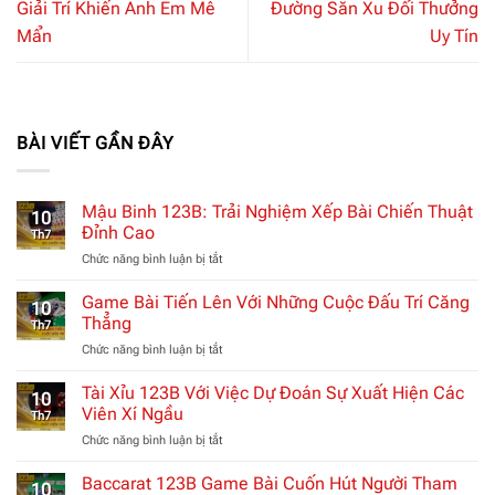
Giải Trí Khiến Anh Em Mê
Đường Săn Xu Đổi Thưởng
Mẩn
Uy Tín
BÀI VIẾT GẦN ĐÂY
Mậu Binh 123B: Trải Nghiệm Xếp Bài Chiến Thuật
10
Đỉnh Cao
Th7
Chức năng bình luận bị tắt
ở
Mậu
Binh
Game Bài Tiến Lên Với Những Cuộc Đấu Trí Căng
10
123B:
Thẳng
Th7
Trải
Chức năng bình luận bị tắt
ở
Nghiệm
Game
Xếp
Bài
Tài Xỉu 123B Với Việc Dự Đoán Sự Xuất Hiện Các
Bài
10
Tiến
Chiến
Viên Xí Ngầu
Th7
Lên
Thuật
Chức năng bình luận bị tắt
ở
Với
Đỉnh
Tài
Những
Cao
Xỉu
Baccarat 123B Game Bài Cuốn Hút Người Tham
Cuộc
10