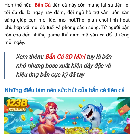
Hơn thế nữa,
Bắn Cá
tiên cá này còn mang lại sự tiện lợi
tối đa dù là ngày hay đêm, đội ngũ hỗ trợ vẫn luôn sẵn
sàng giúp bạn mọi lúc, mọi nơi.Thời gian chơi linh hoạt
phù hợp với mọi độ tuổi và phong cách sống. Từ người bận
rộn cho đến những game thủ đam mê săn cá đổi thưởng
mỗi ngày.
Xem thêm:
Bắn Cá 3D Mini
tuy là bản
nhỏ nhưng boss xuất hiện dày đặc và
hiệu ứng bắn cực kỳ đã tay
Những điều làm nên sức hút của bắn cá tiên cá