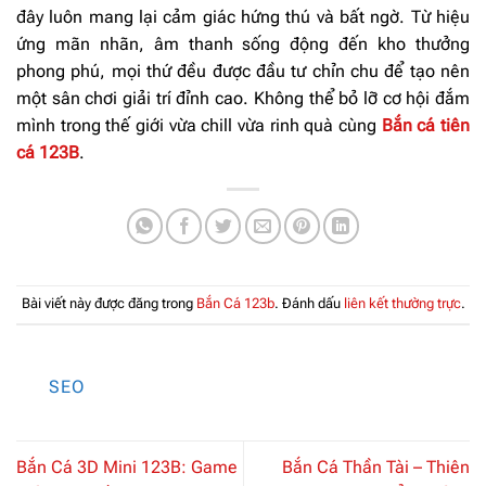
đây luôn mang lại cảm giác hứng thú và bất ngờ. Từ hiệu
ứng mãn nhãn, âm thanh sống động đến kho thưởng
phong phú, mọi thứ đều được đầu tư chỉn chu để tạo nên
một sân chơi giải trí đỉnh cao. Không thể bỏ lỡ cơ hội đắm
mình trong thế giới vừa chill vừa rinh quà cùng
Bắn cá tiên
cá 123B
.
Bài viết này được đăng trong
Bắn Cá 123b
. Đánh dấu
liên kết thường trực
.
SEO
Bắn Cá 3D Mini 123B: Game
Bắn Cá Thần Tài – Thiên