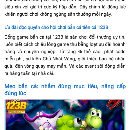
siêu xịn với giá trị cực kỳ hấp dẫn. Đây chính là động lực
khiến người chơi không ngừng săn thưởng mỗi ngày.
Ưu đãi độc quyền cho hội chơi bắn cá tiên cá 123B
Cổng game bắn cá tại 123B là sân chơi đổi thưởng uy tín,
luôn biết cách chiều lòng game thủ bằng loạt ưu đãi hoành
tráng và chuyên nghiệp. Từ tặng % thẻ cào, phát code
miễn phí, sự kiện Chủ Nhật Vàng, giới thiệu bạn bè nhận
quà, đến vòng quay may mắn. Và các event sôi động diễn
ra hàng tuần tại nhà cái.
Mẹo bắn cá: nhắm đúng mục tiêu, nâng cấp
đúng lúc