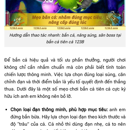
Hướng dẫn thao tác nhanh: bắn cá, nâng súng, săn boss tại
bắn cá tiên cá 123B
Để bắn cá hiệu quả và tối ưu phần thưởng, người chơi
không chỉ cần nhắm chuẩn mà còn phải biết tính toán
chiến lược thông minh. Việc lựa chọn đúng loại súng, căn
chỉnh đạn và thời điểm bắn là yếu tố quyết định đến thắng
thua. Dưới đây là một số mẹo chơi bắn cá tiên cá cực kỳ
hữu ích anh em không nên bỏ lỡ.
Chọn loại đạn thông minh, phù hợp mục tiêu:
anh em
đừng bắn bừa. Hãy lựa chọn loại đạn theo kích thước và
độ “trâu” của cá. Cá nhỏ thì dùng đạn nhẹ, cá to nên