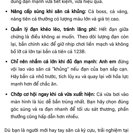
dùng đạn mạnh vừa tiết kiệm, vừa hiệu quả.
Nâng cấp súng khi săn cá khủng:
Cá boss, cá vàng,
nàng tiên cá thường có lượng máu lớn và giá trị cao.
Quản lý đạn khéo léo, tránh lãng phí:
Hết đạn giữa
chừng là điều không ai muốn. Theo dõi lượng đạn còn
lại, bắn chính xác để giữ nhịp chơi liền mạch và không
bỏ lỡ cá lớn tại bắn cá tiên cá 123B.
Chỉ nên nhắm cá lớn khi đủ đạn mạnh: Anh em
đừng
vội lao vào săn cá “khủng” nếu đạn của bạn sắp cạn.
Hãy bắn cá nhỏ trước, tích lũy xu và quay lại với hỏa lực
mạnh hơn để chắc ăn.
Chớp cơ hội ngay khi cá vừa xuất hiện:
Cá vừa bơi vào
màn hình là lúc dễ bắn trúng nhất. Bạn hãy chọn đúng
góc súng và ra đạn nhanh để tối ưu sát thương, phần
thưởng cũng hấp dẫn hơn nhiều.
Dù bạn là người mới hay tay săn cá kỳ cựu, trải nghiệm tại