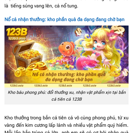
là tiếng súng vang lên, cá nổ tung.
Nổ cá nhận thưởng: kho phần quà đa dạng đang chờ bạn
Kho báu phong phú: đổi thưởng xu, nhận vật phẩm xịn tại bắn
cá tiên cá 123B
Kho thưởng trong bắn cá tiên cá vô cùng phong phú, từ xu
vàng đến kim cương lấp lánh và nhiều vật phẩm quý hiếm.
Mỗi lần bắn trúng cá lớn, anh em sẽ có cơ hội nhận quà