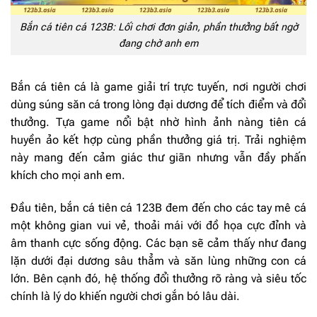
Bắn cá tiên cá 123B: Lối chơi đơn giản, phần thưởng bất ngờ
đang chờ anh em
Bắn cá tiên cá là game giải trí trực tuyến, nơi người chơi
dùng súng săn cá trong lòng đại dương để tích điểm và đổi
thưởng. Tựa game nổi bật nhờ hình ảnh nàng tiên cá
huyền ảo kết hợp cùng phần thưởng giá trị. Trải nghiệm
này mang đến cảm giác thư giãn nhưng vẫn đầy phấn
khích cho mọi anh em.
Đầu tiên, bắn cá tiên cá 123B đem đến cho các tay mê cá
một không gian vui vẻ, thoải mái với đồ họa cực đỉnh và
âm thanh cực sống động. Các bạn sẽ cảm thấy như đang
lặn dưới đại dương sâu thẳm và săn lùng những con cá
lớn. Bên cạnh đó, hệ thống đổi thưởng rõ ràng và siêu tốc
chính là lý do khiến người chơi gắn bó lâu dài.