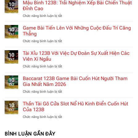
Mậu Binh 123B: Trải Nghiệm Xếp Bài Chiến Thuật
10
Đỉnh Cao
Th7
Chức năng bình luận bị tắt
ở
Mậu
Binh
Game Bài Tiến Lên Với Những Cuộc Đấu Trí Căng
10
123B:
Thẳng
Th7
Trải
Chức năng bình luận bị tắt
ở
Nghiệm
Game
Xếp
Bài
Tài Xỉu 123B Với Việc Dự Đoán Sự Xuất Hiện Các
Bài
10
Tiến
Chiến
Viên Xí Ngầu
Th7
Lên
Thuật
Chức năng bình luận bị tắt
ở
Với
Đỉnh
Tài
Những
Cao
Xỉu
Baccarat 123B Game Bài Cuốn Hút Người Tham
Cuộc
10
123B
Đấu
Gia Nhất Năm 2026
Th7
Với
Trí
Chức năng bình luận bị tắt
ở
Việc
Căng
Baccarat
Dự
Thẳng
123B
Thần Tài Gõ Cửa Slot Nổ Hũ Kinh Điển Cuốn Hút
Đoán
10
Game
Sự
Của 123B
Th7
Bài
Xuất
Chức năng bình luận bị tắt
ở
Cuốn
Hiện
Thần
Hút
Các
Tài
Người
Viên
Gõ
BÌNH LUẬN GẦN ĐÂY
Tham
Xí
Cửa