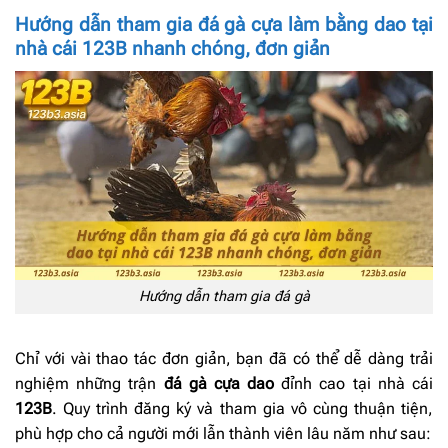
Hướng dẫn tham gia đá gà cựa làm bằng dao tại
nhà cái 123B nhanh chóng, đơn giản
Hướng dẫn tham gia đá gà
Chỉ với vài thao tác đơn giản, bạn đã có thể dễ dàng trải
nghiệm những trận
đá gà cựa dao
đỉnh cao tại nhà cái
123B
. Quy trình đăng ký và tham gia vô cùng thuận tiện,
phù hợp cho cả người mới lẫn thành viên lâu năm như sau: