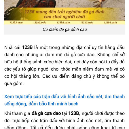
Ưu điểm đá gà đỉnh cao
Nhà cái
123B
là một trong những địa chỉ uy tín hàng đầu
dành cho những ai đam mê đá gà cựa dao.
Không chỉ sở
hữu hệ thống sảnh cược hiện đại, nơi đây còn hội tụ đầy đủ
các yếu tố giúp người chơi thỏa mãn niềm đam mê và có
cơ hội thắng lớn. Các ưu điểm đáng chú ý không thể bỏ
qua gồm:
Xem trực tiếp các trận đấu với hình ảnh sắc nét, âm thanh
sống động, đảm bảo tính minh bạch
Khi tham gia
đá gà cựa dao
tại
123B
, người chơi được theo
dõi trực tiếp các trận đấu với hình ảnh sắc nét, âm thanh
sống động. Tất cả đều được phát sóng công khai từ các