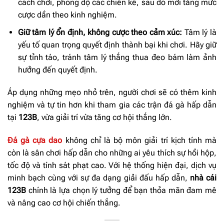
cách chơi, phong độ các chiến kê, sau đó mới tăng mức
cược dần theo kinh nghiệm.
Giữ tâm lý ổn định, không cược theo cảm xúc:
Tâm lý là
yếu tố quan trọng quyết định thành bại khi chơi. Hãy giữ
sự tỉnh táo, tránh tâm lý thắng thua đeo bám làm ảnh
hưởng đến quyết định.
Áp dụng những mẹo nhỏ trên, người chơi sẽ có thêm kinh
nghiệm và tự tin hơn khi tham gia các trận đá gà hấp dẫn
tại
123B
, vừa giải trí vừa tăng cơ hội thắng lớn.
Đá gà cựa dao
không chỉ là bộ môn giải trí kịch tính mà
còn là sân chơi hấp dẫn cho những ai yêu thích sự hồi hộp,
tốc độ và tính sát phạt cao. Với hệ thống hiện đại, dịch vụ
minh bạch cùng với sự đa dạng giải đấu hấp dẫn,
nhà cái
123B
chính là lựa chọn lý tưởng để bạn thỏa mãn đam mê
và nâng cao cơ hội chiến thắng.