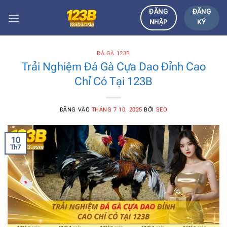
Bỏ
ĐĂNG
ĐĂNG
qua
KÝ
NHẬP
nội
dung
ĐÁ GÀ 123B
Trải Nghiệm Đá Gà Cựa Dao Đỉnh Cao
Chỉ Có Tại 123B
ĐĂNG VÀO
THÁNG 7 10, 2025
BỞI
SEO
10
Th7