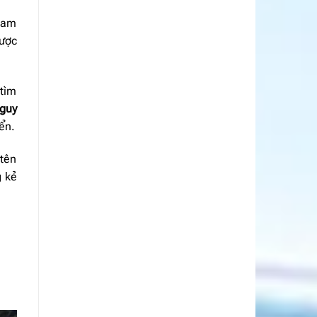
tham
được
 tìm
nguy
ển.
 tên
 kẻ