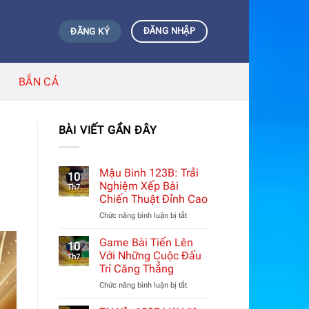
ĐĂNG NHẬP
ĐĂNG KÝ
BẮN CÁ
BÀI VIẾT GẦN ĐÂY
Mậu Binh 123B: Trải
10
Nghiệm Xếp Bài
Th7
Chiến Thuật Đỉnh Cao
Chức năng bình luận bị tắt
ở
Mậu
Binh
Game Bài Tiến Lên
10
123B:
Với Những Cuộc Đấu
Th7
Trải
Trí Căng Thẳng
Nghiệm
Chức năng bình luận bị tắt
ở
Xếp
Game
Bài
Bài