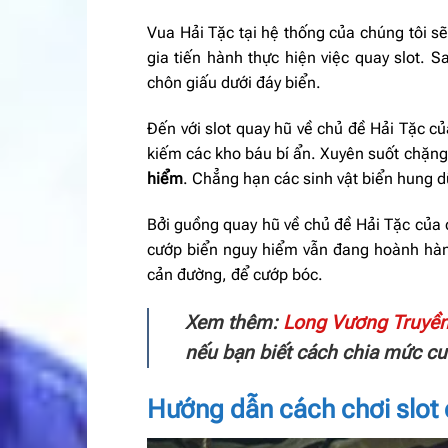
Vua Hải Tặc tại hệ thống của chúng tôi s
gia tiến hành thực hiện việc quay slot. 
chôn giấu dưới đáy biển.
Đến với slot quay hũ về chủ đề Hải Tặc củ
kiếm các kho báu bí ẩn. Xuyên suốt chặng 
hiểm
. Chẳng hạn các sinh vật biển hung dữ
Bởi guồng quay hũ về chủ đề Hải Tặc của c
cướp biển nguy hiểm vẫn đang hoành hàn
cản đường, để cướp bóc.
Xem thêm:
Long Vương Truyền
nếu bạn biết cách chia mức c
Hướng dẫn cách chơi slot 