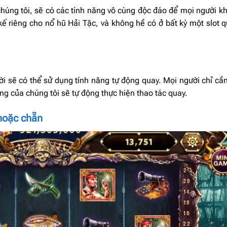
 chúng tôi, sẽ có các tính năng vô cùng độc đáo để mọi người 
 kế riêng cho nổ hũ Hải Tặc, và không hề có ở bất kỳ một slot 
ời sẽ có thể sử dụng tính năng tự động quay. Mọi người chỉ cầ
ống của chúng tôi sẽ tự động thực hiện thao tác quay.
 hoặc chẵn