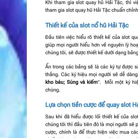
Khi tham gia slot quay hũ Hải Tặc, thì 
tham gia slot quay hũ Hải Tặc chuẩn chỉnh
Thiết kế của slot nổ hũ Hải Tặc
Đầu tiên việc hiểu rõ thiết kế của slot q
giúp mọi người hiểu hơn về nguyên lý hoạ
chúng tôi, sẽ được thiết kế dưới dạng bảng
Ẩn trong các bảng sẽ là các ký tự được 
thắng. Các ký hiệu mọi người sẽ dễ dàng
kho báu; Súng và kiếm
”. Mỗi một ký hiệ
chúng.
Lựa chọn tiền cược để quay slot H
Sau khi đã hiểu được lối thiết kế của slo
chúng tôi thì đầu tiên đó là mọi người sẽ 
cược, chính là để thực hiện việc mua cá