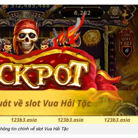
hông tin chính về slot Vua Hải Tặc