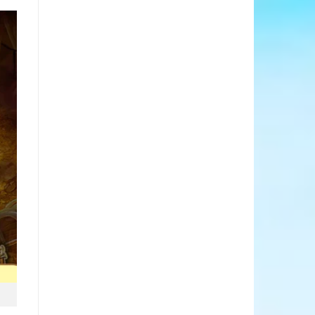
Điển
Cuốn
Hút
Của
123B