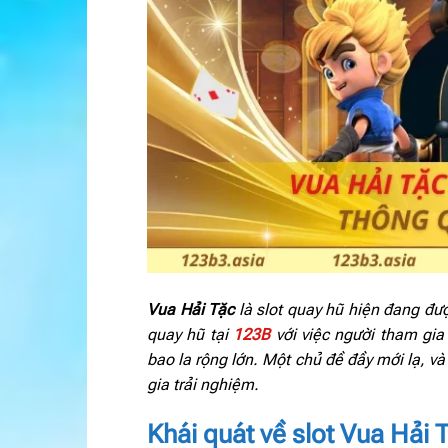
Vua Hải Tặc
là slot quay hũ hiện đang đượ
quay hũ tại
123B
với việc người tham gi
bao la rộng lớn. Một chủ đề đầy mới lạ, và
gia trải nghiệm.
Khái quát về slot Vua Hải 